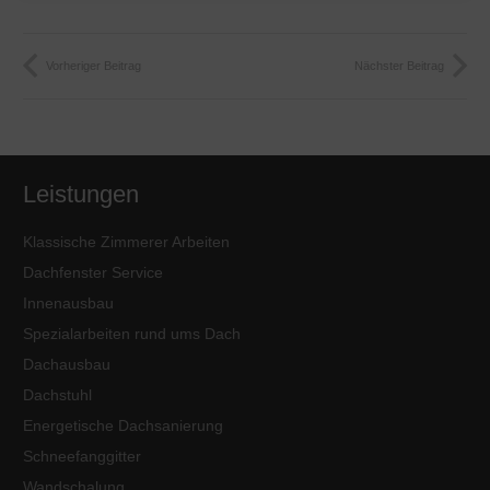
Vorheriger Beitrag
Nächster Beitrag
Leistungen
Klassische Zimmerer Arbeiten
Dachfenster Service
Innenausbau
Spezialarbeiten rund ums Dach
Dachausbau
Dachstuhl
Energetische Dachsanierung
Schneefanggitter
Wandschalung