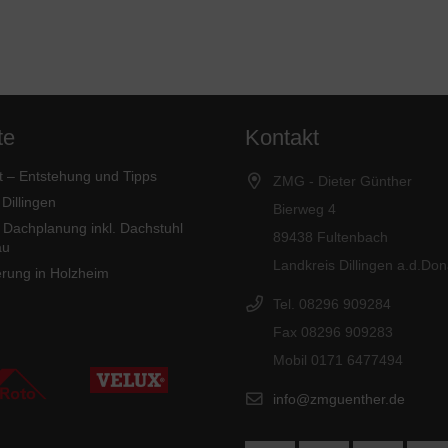
te
Kontakt
 – Entstehung und Tipps
ZMG - Dieter Günther
Dillingen
Bierweg 4
 Dachplanung inkl. Dachstuhl
89438 Fultenbach
au
Landkreis Dillingen a.d.Do
rung in Holzheim
Tel. 08296 909284
Fax 08296 909283
Mobil 0171 6477494
info@zmguenther.de