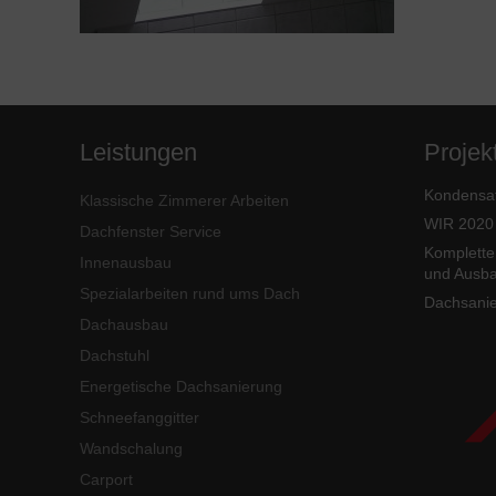
Leistungen
Projek
Kondensat
Klassische Zimmerer Arbeiten
WIR 2020 
Dachfenster Service
Komplette
Innenausbau
und Ausb
Spezialarbeiten rund ums Dach
Dachsanie
Dachausbau
Dachstuhl
Energetische Dachsanierung
Schneefanggitter
Wandschalung
Carport