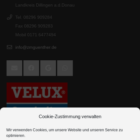
Landkreis Dillingen a.d.Donau
Tel. 08296 909284
Fax 08296 909283
Mobil 0171 6477494
info@zmguenther.de
Cookie-Zustimmung verwalten
Wir verwenden Cookies, um unsere Website und unseren Service zu
optimieren.